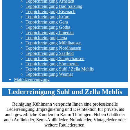
Teppichreinigung Arnstadt
Teppichreinigung Bad Salzung
Teppichreinigung Eisenach
Teppichreinigung Erfurt
Teppichreinigung Gera
Teppichreinigung Gotha
Teppichreinigung Ilmenau
Teppichreinigung Jena
Teppichreinigung Mühlhausen
Teppichreinigung Nordhausen
Teppichreinigung Saalfeld
Teppichreinigung Sangerhausen
Teppichreinigung Sömmerda
Teppichreinigung Suhl / Zella Mehlis
Teppichreinigung Weimar
Matratzenreinigung
Lederreinigung Suhl und Zella Mehlis
Reinigung Kühlmann verspricht Ihnen eine professionelle
Lederreinigung ,Imprägnierung und Desinfektion für private, als
auch gewerbliche Kunden im Raum Thüringen. Neben Glattleder
auch Anilinleder, Semi-Anilinleder, Nubukleder, Vintageleder oder
weitere Raulederarten.