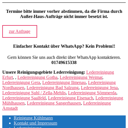
Termine
bitte immer vorher abstimmen
, da die Firma durch
Außer-Haus-Aufträge nicht immer besetzt ist.
zur Anfrage
Einfacher Kontakt über WhatsApp? Kein Problem!!
Gern können Sie uns auch direkt über WhatsApp kontaktieren.
01749615338
Unsere Reinigungsgebiete Lederreinigung:
Lederreinigung
Erfurt
, ,
Lederreinigung Gotha
,
Lederreinigung Weimar
,
Lederreinigung Gera
,
Lederreinigung Ilmenau
,
Lederreinigung
Nordhausen
,
Lederreinigung Bad Salzung
,
Lederreinigung Jena
,
Lederreinigung Suhl / Zella-Mehlis
,
Lederreinigung Sömmerda
,
Lederreinigung Saalfeld
,
Lederreinigung Eisenach
,
Lederreinigung
Mühlhausen
,
Lederreinigung Sangerhausen
,
Lederreinigung
Arnstadt
Reinigung Kühlmann
Kontakt und Impressum