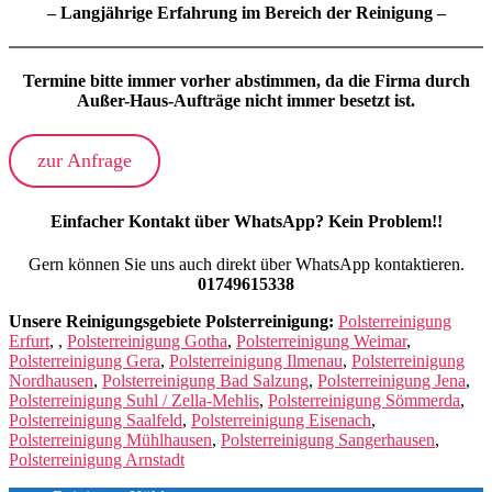
– Langjährige Erfahrung im Bereich der Reinigung –
Termine
bitte immer vorher abstimmen
, da die Firma durch
Außer-Haus-Aufträge nicht immer besetzt ist.
zur Anfrage
Einfacher Kontakt über WhatsApp? Kein Problem!!
Gern können Sie uns auch direkt über WhatsApp kontaktieren.
01749615338
Unsere Reinigungsgebiete Polsterreinigung:
Polsterreinigung
Erfurt
, ,
Polsterreinigung Gotha
,
Polsterreinigung Weimar
,
Polsterreinigung Gera
,
Polsterreinigung Ilmenau
,
Polsterreinigung
Nordhausen
,
Polsterreinigung Bad Salzung
,
Polsterreinigung Jena
,
Polsterreinigung Suhl / Zella-Mehlis
,
Polsterreinigung Sömmerda
,
Polsterreinigung Saalfeld
,
Polsterreinigung Eisenach
,
Polsterreinigung Mühlhausen
,
Polsterreinigung Sangerhausen
,
Polsterreinigung Arnstadt