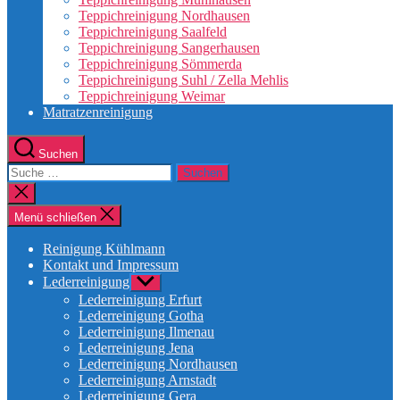
Teppichreinigung Nordhausen
Teppichreinigung Saalfeld
Teppichreinigung Sangerhausen
Teppichreinigung Sömmerda
Teppichreinigung Suhl / Zella Mehlis
Teppichreinigung Weimar
Matratzenreinigung
Suchen
Suche
nach:
Suche
schließen
Menü schließen
Reinigung Kühlmann
Kontakt und Impressum
Lederreinigung
Untermenü
anzeigen
Lederreinigung Erfurt
Lederreinigung Gotha
Lederreinigung Ilmenau
Lederreinigung Jena
Lederreinigung Nordhausen
Lederreinigung Arnstadt
Lederreinigung Gera