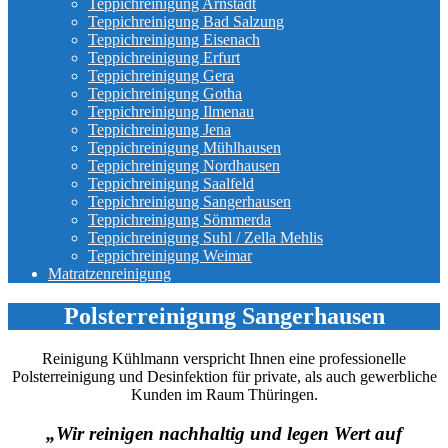
Teppichreinigung Arnstadt
Teppichreinigung Bad Salzung
Teppichreinigung Eisenach
Teppichreinigung Erfurt
Teppichreinigung Gera
Teppichreinigung Gotha
Teppichreinigung Ilmenau
Teppichreinigung Jena
Teppichreinigung Mühlhausen
Teppichreinigung Nordhausen
Teppichreinigung Saalfeld
Teppichreinigung Sangerhausen
Teppichreinigung Sömmerda
Teppichreinigung Suhl / Zella Mehlis
Teppichreinigung Weimar
Matratzenreinigung
Polsterreinigung Sangerhausen
Reinigung Kühlmann verspricht Ihnen eine professionelle
Polsterreinigung und Desinfektion für private, als auch gewerbliche
Kunden im Raum Thüringen.
„Wir reinigen nachhaltig und legen Wert auf